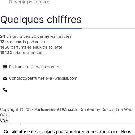
Devenir partenaire
Quelques chiffres
24
visiteurs ces 30 dernières minutes
17
marchands partenaires
1450
parfums et eaux de toilette
15432
prix référencés
Parfumerie-al-wassila.com
Contact@parfumerie-al-wassial.com
Copyright © 2017
Parfumerie Al Wassila
. Created by Conception Web
CGU
CGV
Mentions légale
Plan du site
Ce site utilise des cookies pour améliorer votre expérience. Nous