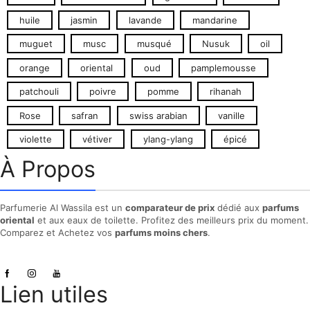
huile
jasmin
lavande
mandarine
muguet
musc
musqué
Nusuk
oil
orange
oriental
oud
pamplemousse
patchouli
poivre
pomme
rihanah
Rose
safran
swiss arabian
vanille
violette
vétiver
ylang-ylang
épicé
À Propos
Parfumerie Al Wassila est un
comparateur de prix
dédié aux
parfums
oriental
et aux eaux de toilette. Profitez des meilleurs prix du moment.
Comparez et Achetez vos
parfums moins chers
.
Lien utiles