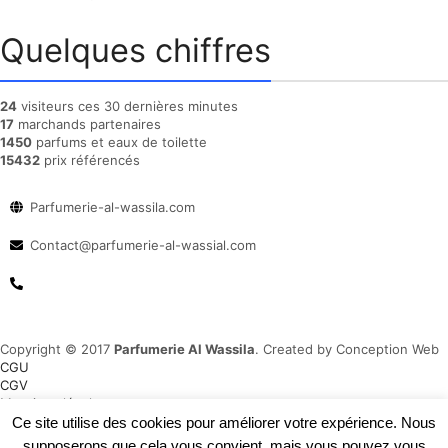
Quelques chiffres
24
visiteurs ces 30 dernières minutes
17
marchands partenaires
1450
parfums et eaux de toilette
15432
prix référencés
Parfumerie-al-wassila.com
Contact@parfumerie-al-wassial.com
Copyright © 2017
Parfumerie Al Wassila
. Created by Conception Web
CGU
CGV
Mentions légale
Plan du site
Ce site utilise des cookies pour améliorer votre expérience. Nous
supposerons que cela vous convient, mais vous pouvez vous