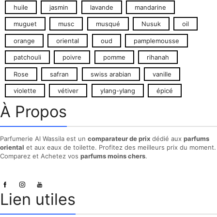
huile
jasmin
lavande
mandarine
muguet
musc
musqué
Nusuk
oil
orange
oriental
oud
pamplemousse
patchouli
poivre
pomme
rihanah
Rose
safran
swiss arabian
vanille
violette
vétiver
ylang-ylang
épicé
À Propos
Parfumerie Al Wassila est un
comparateur de prix
dédié aux
parfums
oriental
et aux eaux de toilette. Profitez des meilleurs prix du moment.
Comparez et Achetez vos
parfums moins chers
.
Lien utiles