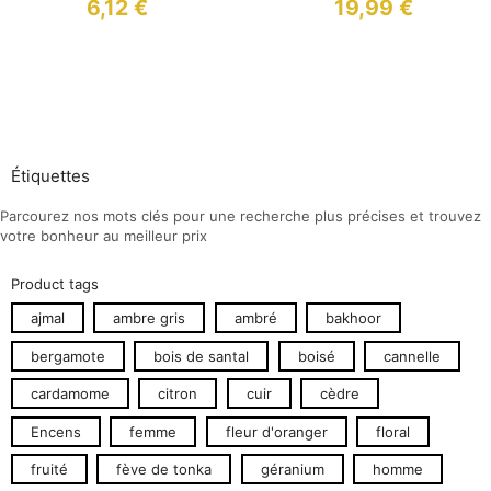
6,12
€
19,99
€
Étiquettes
Parcourez nos mots clés pour une recherche plus précises et trouvez
votre bonheur au meilleur prix
Product tags
ajmal
ambre gris
ambré
bakhoor
bergamote
bois de santal
boisé
cannelle
cardamome
citron
cuir
cèdre
Encens
femme
fleur d'oranger
floral
fruité
fève de tonka
géranium
homme