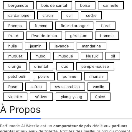
bergamote
bois de santal
boisé
cannelle
cardamome
citron
cuir
cèdre
Encens
femme
fleur d'oranger
floral
fruité
fève de tonka
géranium
homme
huile
jasmin
lavande
mandarine
muguet
musc
musqué
Nusuk
oil
orange
oriental
oud
pamplemousse
patchouli
poivre
pomme
rihanah
Rose
safran
swiss arabian
vanille
violette
vétiver
ylang-ylang
épicé
À Propos
Parfumerie Al Wassila est un
comparateur de prix
dédié aux
parfums
oriental
et aux eaux de toilette. Profitez des meilleurs prix du moment.