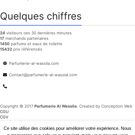
Quelques chiffres
24
visiteurs ces 30 dernières minutes
17
marchands partenaires
1450
parfums et eaux de toilette
15432
prix référencés
Parfumerie-al-wassila.com
Contact@parfumerie-al-wassial.com
Copyright © 2017
Parfumerie Al Wassila
. Created by Conception Web
CGU
CGV
Mentions légale
Plan du site
Ce site utilise des cookies pour améliorer votre expérience. Nous